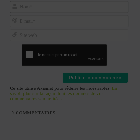
Nom*
E-
mail*
Site
web
Ce site utilise Akismet pour réduire les indésirables.
En
savoir plus sur la façon dont les données de vos
commentaires sont traitées
.
0
COMMENTAIRES