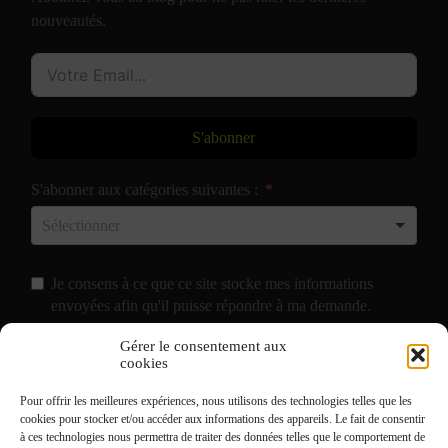
nouveautés.
S'abonner
S'abonner aux catégories suivantes :
Je consens à ce que ce site stocke mes informations
envoyées afin qu'il puisse répondre à ma demande.
Gérer le consentement aux
J'accepte de recevoir vos e-mails et confirme avoir pris
cookies
connaissance de votre
Politique de Confidentialité
et
Pour offrir les meilleures expériences, nous utilisons des technologies telles que les
Mentions Légales
.
cookies pour stocker et/ou accéder aux informations des appareils. Le fait de consentir
à ces technologies nous permettra de traiter des données telles que le comportement de