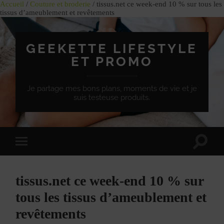
Accueil
/
Couture et broderie
/ tissus.net ce week-end 10 % sur tous les
tissus d’ameublement et revêtements
GEEKETTE LIFESTYLE
ET PROMO
Je partage mes bons plans, moments de vie et je
suis testeuse produits.
Effet
Passer
de
à
bascule
la
de
version
recherc
tissus.net ce week-end 10 % sur
mobile
tous les tissus d’ameublement et
revêtements