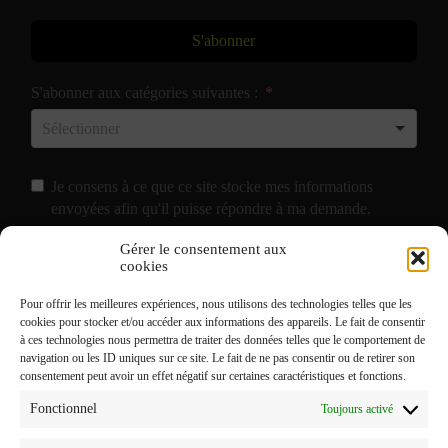
S'abonner
S'abonner aux catégories suivantes :
Je consens à ce que ce site stocke mes informations
envoyées afin qu'il puisse répondre à ma demande.
Gérer le consentement aux
J'accepte de recevoir vos e-mails et confirme avoir pris
cookies
connaissance de votre
Politique de Confidentialité
et
Pour offrir les meilleures expériences, nous utilisons des technologies telles que les
Mentions Légales
.
cookies pour stocker et/ou accéder aux informations des appareils. Le fait de consentir
à ces technologies nous permettra de traiter des données telles que le comportement de
navigation ou les ID uniques sur ce site. Le fait de ne pas consentir ou de retirer son
consentement peut avoir un effet négatif sur certaines caractéristiques et fonctions.
Fonctionnel
Toujours activé