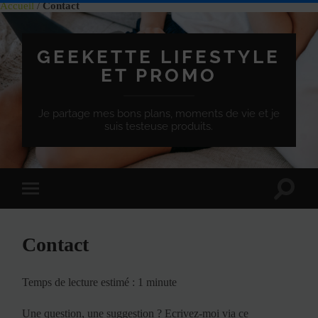
Accueil
/
Contact
GEEKETTE LIFESTYLE
ET PROMO
Je partage mes bons plans, moments de vie et je
suis testeuse produits.
Effet
Passer
de
à
bascule
la
de
version
recherc
Contact
mobile
Temps de lecture estimé : 1 minute
Une question, une suggestion ? Ecrivez-moi via ce