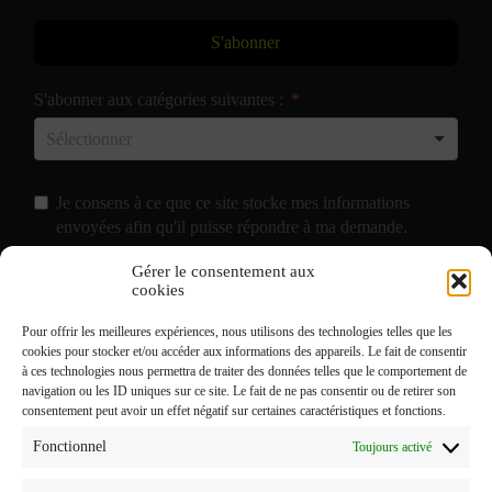
S'abonner
S'abonner aux catégories suivantes :
Je consens à ce que ce site stocke mes informations
envoyées afin qu'il puisse répondre à ma demande.
Gérer le consentement aux
J'accepte de recevoir vos e-mails et confirme avoir pris
cookies
connaissance de votre
Politique de Confidentialité
et
Pour offrir les meilleures expériences, nous utilisons des technologies telles que les
Mentions Légales
.
cookies pour stocker et/ou accéder aux informations des appareils. Le fait de consentir
à ces technologies nous permettra de traiter des données telles que le comportement de
navigation ou les ID uniques sur ce site. Le fait de ne pas consentir ou de retirer son
consentement peut avoir un effet négatif sur certaines caractéristiques et fonctions.
Fonctionnel
Toujours activé