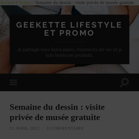
Accueil
/
Sorties
/ Semaine du dessin : visite privée de musée gratuite
GEEKETTE LIFESTYLE
ET PROMO
Je partage mes bons plans, moments de vie et je
suis testeuse produits.
Effet
Passer
de
à
bascule
la
de
version
recherc
Semaine du dessin : visite
mobile
privée de musée gratuite
21 AVRIL 2022
/
0 COMMENTAIRE