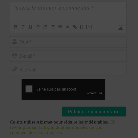
{}
[+]
Nom*
E-
mail*
Site
web
Ce site utilise Akismet pour réduire les indésirables.
En
savoir plus sur la façon dont les données de vos
commentaires sont traitées
.