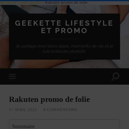
Accueil
/
Codes promo
/ Rakuten promo de folie
GEEKETTE LIFESTYLE
ET PROMO
Je partage mes bons plans, moments de vie et je
suis testeuse produits.
Effet
Passer
de
à
bascule
la
de
version
recherc
Rakuten promo de folie
mobile
17 AVRIL 2022
/
0 COMMENTAIRE
Sommaire