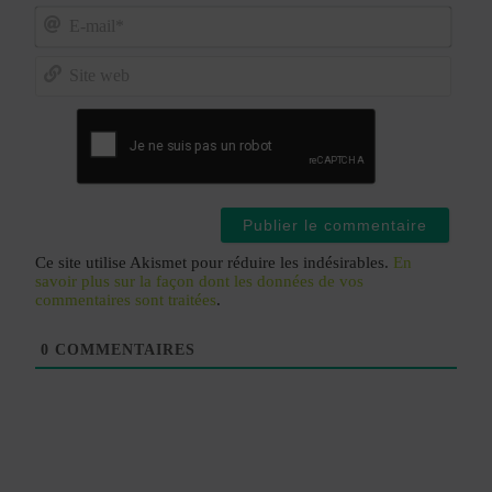
Nom*
E-
mail*
Site
web
Ce site utilise Akismet pour réduire les indésirables.
En
savoir plus sur la façon dont les données de vos
commentaires sont traitées
.
0
COMMENTAIRES