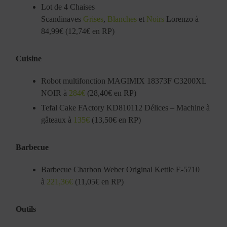
Lot de 4 Chaises
Scandinaves
Grises
,
Blanches
et
Noirs
Lorenzo à
84,99€ (12,74€ en RP)
Cuisine
Robot multifonction MAGIMIX 18373F C3200XL
NOIR à
284€
(28,40€ en RP)
Tefal Cake FActory KD810112 Délices – Machine à
gâteaux à
135€
(13,50€ en RP)
Barbecue
Barbecue Charbon Weber Original Kettle E-5710
à
221,36€
(11,05€ en RP)
Outils