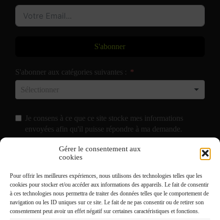
S'abonner
S'abonner aux catégories suivantes :
Je consens à ce que ce site stocke mes informations
envoyées afin qu'il puisse répondre à ma demande.
Gérer le consentement aux
J'accepte de recevoir vos e-mails et confirme avoir pris
cookies
connaissance de votre
Politique de Confidentialité
et
Pour offrir les meilleures expériences, nous utilisons des technologies telles que les
Mentions Légales
.
cookies pour stocker et/ou accéder aux informations des appareils. Le fait de consentir
à ces technologies nous permettra de traiter des données telles que le comportement de
navigation ou les ID uniques sur ce site. Le fait de ne pas consentir ou de retirer son
consentement peut avoir un effet négatif sur certaines caractéristiques et fonctions.