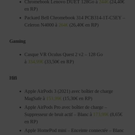
Chromebook Lenovo DUET 128Go à
244€
(24,40€
en RP)
Packard Bell Chromebook 314 PCB314-1T-C5EY –
Celeron N4000 à
264€
(26,40€ en RP)
Gaming
Casque VR Oculus Quest 2 v2 – 128 Go
à
334,99€
(33,50€ en RP)
Hifi
Apple AirPods 3 (2021) avec boîtier de charge
MagSafe à
153,99€
(15,30€ en RP)
Apple AirPods Pro avec boîtier de charge –
Suppresseur de bruit actif – Blanc à
173,99€
(8,65€
en RP)
Apple HomePod mini – Enceinte connectée – Blanc