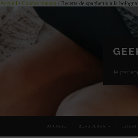
Accueil
/
Cuisine maison
/ Recette de spaghettis à la bologn
GEE
Je partag
ACCUEIL
BONS PLANS
LIFEST