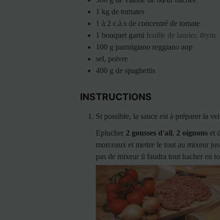
1
kg
de tomates
1 à 2
c.à.s
de concentré de tomate
1
bouquet garni
feuille de laurier, thym
100
g
parmigiano reggiano aop
sel, poivre
400
g
de spaghettis
INSTRUCTIONS
Si possible, la sauce est à préparer la ve
Eplucher
2 gousses d'ail
,
2 oignons
et 
morceaux et mettre le tout au mixeur jus
pas de mixeur il faudra tout hacher en to