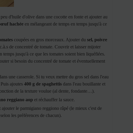
peu d'huile d'olive dans une cocotte en fonte et ajouter au
 bœuf hachée
en mélangeant de temps en temps jusqu'à ce
tomates
coupées en gros morceaux. Ajouter du
sel, poivre
 c.à.s de concentré de tomate. Couvrir et laisser mijoter
temps jusqu'à ce que les tomates soient bien liquéfiées.
ajouter si besoin du concentré de tomate et éventuellement
dans une casserole. Si tu veux mettre du gros sel dans l'eau
. Puis ajoutes
400 g de spaghettis
dans l'eau bouillante et
fonction de la texture voulue (al dente, fondante…).
ano reggiano aop
et réchauffer la sauce.
et ajouter le parmigiano reggiono râpé (le mieux c'est de
e selon les préférences de chacun).