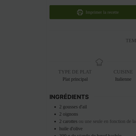
Imprimer la recette
TEM
TYPE DE PLAT
CUISINE
Plat principal
Italienne
INGRÉDIENTS
2
gousses
d'ail
2
oignons
2
carottes
ou une seule en fonction de la 
huile d'olive
300
g
de viande de bœuf hachée