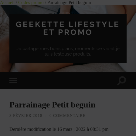
Accueil
/
Codes promo
/ Parrainage Petit beguin
GEEKETTE LIFESTYLE
ET PROMO
Je partage mes bons plans, moments de vie et je
suis testeuse produits.
Effet
Passer
de
à
bascule
la
de
version
recherc
Parrainage Petit beguin
mobile
3 FÉVRIER 2018
/
0 COMMENTAIRE
Dernière modification le 16 mars , 2022 à 08:31 pm