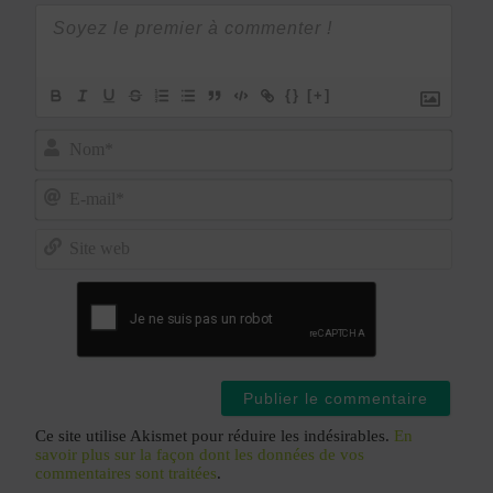
{}
[+]
Nom*
E-
mail*
Site
web
Ce site utilise Akismet pour réduire les indésirables.
En
savoir plus sur la façon dont les données de vos
commentaires sont traitées
.