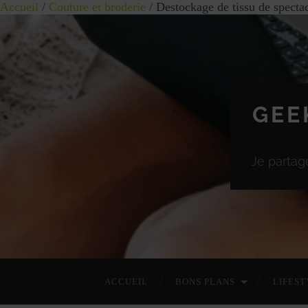
Accueil
/
Couture et broderie
/ Destockage de tissu de specta
GEE
Je partag
ACCUEIL
BONS PLANS
LIFEST