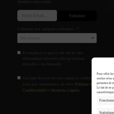
dernières nouveautés.
S'abonner
S'abonner aux catégories suivantes :
Je consens à ce que ce site stocke mes
informations envoyées afin qu'il puisse
répondre à ma demande.
Pour offrir le
J'accepte de recevoir vos e-mails et confirme
stocker et/ou 
permettra de t
avoir pris connaissance de votre
Politique de
Le fait de ne 
Confidentialité
et
Mentions Légales
.
caractéristique
Fonctionn
Statistiqu