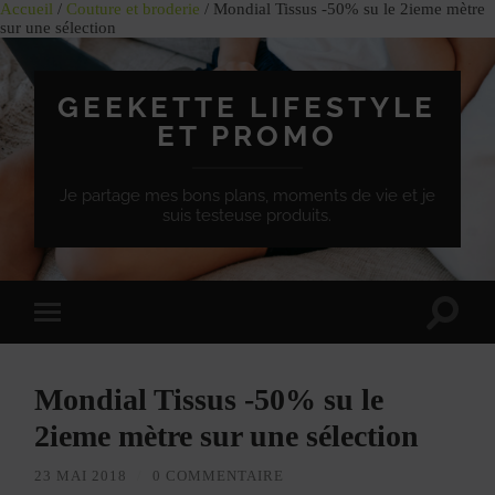
Accueil
/
Couture et broderie
/ Mondial Tissus -50% su le 2ieme mètre
sur une sélection
GEEKETTE LIFESTYLE
ET PROMO
Je partage mes bons plans, moments de vie et je
suis testeuse produits.
Effet
Passer
de
à
bascule
la
de
version
recherc
Mondial Tissus -50% su le
mobile
2ieme mètre sur une sélection
23 MAI 2018
/
0 COMMENTAIRE