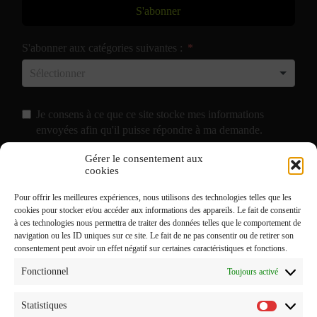
S'abonner
S'abonner aux catégories suivantes :
Je consens à ce que ce site stocke mes informations
envoyées afin qu'il puisse répondre à ma demande.
Gérer le consentement aux
J'accepte de recevoir vos e-mails et confirme avoir pris
cookies
connaissance de votre
Politique de Confidentialité
et
Pour offrir les meilleures expériences, nous utilisons des technologies telles que les
Mentions Légales
.
cookies pour stocker et/ou accéder aux informations des appareils. Le fait de consentir
à ces technologies nous permettra de traiter des données telles que le comportement de
navigation ou les ID uniques sur ce site. Le fait de ne pas consentir ou de retirer son
consentement peut avoir un effet négatif sur certaines caractéristiques et fonctions.
Fonctionnel
Toujours activé
Statistiques
Statistiq