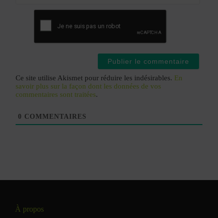
Site
web
Ce site utilise Akismet pour réduire les indésirables.
En
savoir plus sur la façon dont les données de vos
commentaires sont traitées
.
0
COMMENTAIRES
À propos