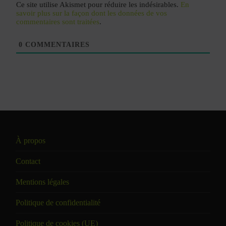
Ce site utilise Akismet pour réduire les indésirables.
En
savoir plus sur la façon dont les données de vos
commentaires sont traitées
.
0
COMMENTAIRES
À propos
Contact
Mentions légales
Politique de confidentialité
Politique de cookies (UE)