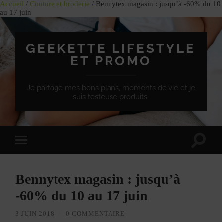
Accueil
/
Couture et broderie
/ Bennytex magasin : jusqu’à -60% du 10
au 17 juin
GEEKETTE LIFESTYLE
ET PROMO
Je partage mes bons plans, moments de vie et je
suis testeuse produits.
Effet
Passer
de
à
bascule
la
de
version
recherc
Bennytex magasin : jusqu’à
mobile
-60% du 10 au 17 juin
3 JUIN 2018
/
0 COMMENTAIRE