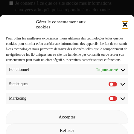
Je consens à ce que ce site stocke mes informations
envoyées afin qu'il puisse répondre à ma demande.
Gérer le consentement aux
J'accepte de recevoir vos e-mails et confirme avoir pris
cookies
connaissance de votre
Politique de Confidentialité
et
Pour offrir les meilleures expériences, nous utilisons des technologies telles que les
Mentions Légales
.
cookies pour stocker et/ou accéder aux informations des appareils. Le fait de consentir
à ces technologies nous permettra de traiter des données telles que le comportement de
navigation ou les ID uniques sur ce site. Le fait de ne pas consentir ou de retirer son
consentement peut avoir un effet négatif sur certaines caractéristiques et fonctions.
Fonctionnel
Toujours activé
Statistiques
Statistiq
Marketing
Marketi
Accepter
Revenir à l'accueil
Refuser