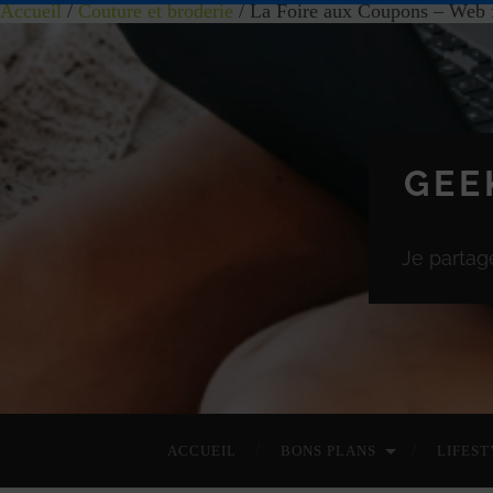
Accueil
/
Couture et broderie
/ La Foire aux Coupons – Web 
GEE
Je partag
ACCUEIL
BONS PLANS
LIFEST