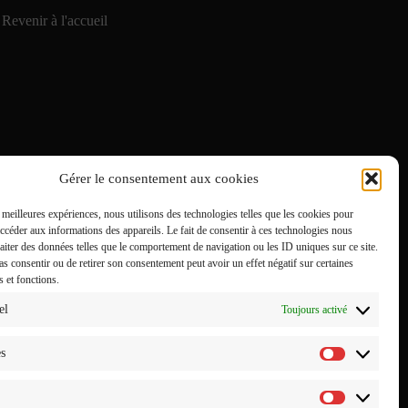
Revenir à l'accueil
Gérer le consentement aux cookies
s meilleures expériences, nous utilisons des technologies telles que les cookies pour
accéder aux informations des appareils. Le fait de consentir à ces technologies nous
raiter des données telles que le comportement de navigation ou les ID uniques sur ce site.
pas consentir ou de retirer son consentement peut avoir un effet négatif sur certaines
s et fonctions.
el
Toujours activé
es
Statistiq
Marketin