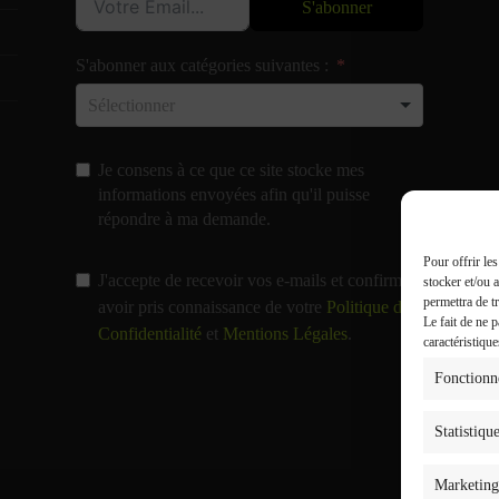
S'abonner
S'abonner aux catégories suivantes :
Je consens à ce que ce site stocke mes
informations envoyées afin qu'il puisse
répondre à ma demande.
Pour offrir le
J'accepte de recevoir vos e-mails et confirme
stocker et/ou 
permettra de t
avoir pris connaissance de votre
Politique de
Le fait de ne 
Confidentialité
et
Mentions Légales
.
caractéristique
Fonctionn
Statistiqu
Marketing