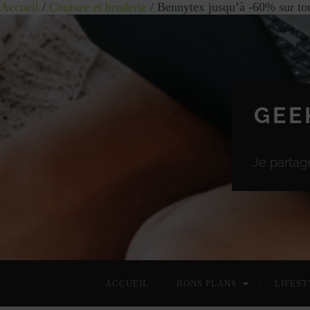
Accueil
/
Couture et broderie
/ Bennytex jusqu’à -60% sur tou
GEE
Je partag
ACCUEIL
BONS PLANS
LIFEST