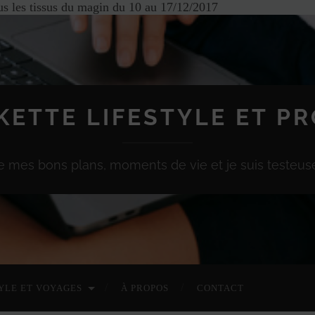
s les tissus du magin du 10 au 17/12/2017
KETTE LIFESTYLE ET P
e mes bons plans, moments de vie et je suis testeuse
YLE ET VOYAGES
À PROPOS
CONTACT