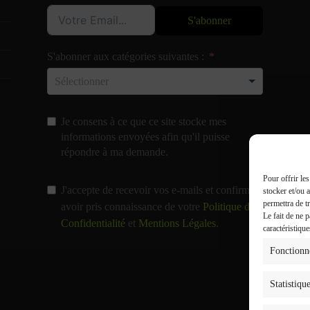
S'abonner
S'abonner aux catégories suivantes :
Je consens à ce que ce site stocke mes
informations envoyées afin qu'il puisse
répondre à ma demande.
Pour offrir le
J'accepte de recevoir vos e-mails et confirme
stocker et/ou 
permettra de t
avoir pris connaissance de votre
Politique de
Le fait de ne 
Confidentialité
et
Mentions Légales
.
caractéristique
Fonctionn
Statistiqu