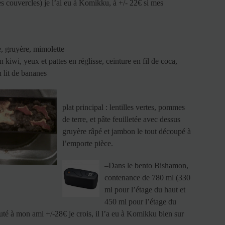
s couvercles) je l’ai eu à Komikku, à +/- 22€ si mes
e, gruyère, mimolette
n kiwi, yeux et pattes en réglisse, ceinture en fil de coca,
n lit de bananes
plat principal : lentilles vertes, pommes
de terre, et pâte feuilletée avec dessus
gruyère râpé et jambon le tout découpé à
l’emporte pièce.
–
Dans le bento Bishamon,
contenance de 780 ml (330
ml pour l’étage du haut et
450 ml pour l’étage du
outé à mon ami +/-28€ je crois, il l’a eu à Komikku bien sur