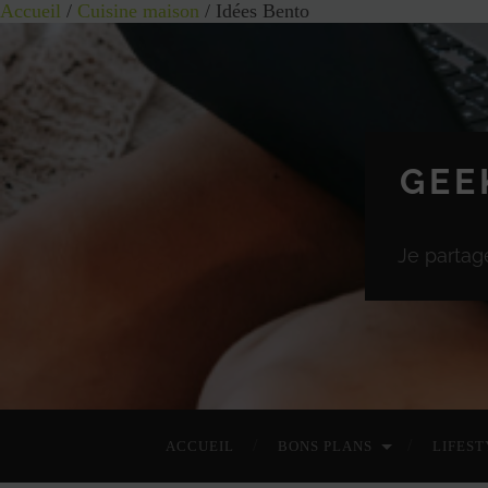
Accueil
/
Cuisine maison
/ Idées Bento
GEE
Je partag
ACCUEIL
BONS PLANS
LIFEST