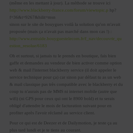
(même en les mettant à jour). La méthode se trouve ici
http://www.blackberry-france.com/forum/viewtopic.p
hp?
f=36&t=9267&hilit=msn
sinon sur le site de bouygues voilà la solution qu'on m'avait
proposée (mais ça n'avait pas marché dans mon cas !) :
http://www.entraide.bouyguestelecom.fr/f_nav/decouvrir_qu
estion_resolue/6183
Oh et surtout, si jamais tu le prends en boutique, fais bien
gaffe et demandes au vendeur de bien activer comme option
web & mail l'internet blackberry service (il doit appeler le
service technique pour ça) car sinon par défaut tu as un web
& mail classique pas très compatible avec le blackberry et du
coup tu n'aurais pas de MMS ni internet mobile (autre que
wifi) (ni GPS pour ceux qui ont le 8900 bold) et tu serais
obligé d'attendre le mois de facturation suivant pour en
profiter après l'avoir réclamé au service client.
Pour ce qui est de Deezer et de Dailymotion, je teste ça au
plus tard lundi et je te tiens au courant.