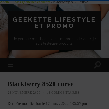
Accueil
/
Mes geekeries et divers
/ Blackberry 8520 curve
GEEKETTE LIFESTYLE
ET PROMO
Je partage mes bons plans, moments de vie et je
suis testeuse produits.
Effet
Passer
de
à
bascule
la
de
version
recherc
Blackberry 8520 curve
mobile
28 NOVEMBRE 2009
/
18 COMMENTAIRES
Dernière modification le 17 mars , 2022 à 05:57 pm