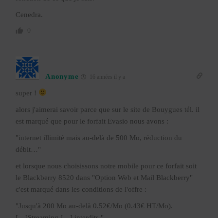
Cenedra.
0
Anonyme
16 années il y a
super !
alors j'aimerai savoir parce que sur le site de Bouygues tél. il
est marqué que pour le forfait Evasio nous avons :
"internet illimité mais au-delà de 500 Mo, réduction du
débit…"
et lorsque nous choisissons notre mobile pour ce forfait soit
le Blackberry 8520 dans "Option Web et Mail Blackberry"
c'est marqué dans les conditions de l'offre :
"Jusqu'à 200 Mo au-delà 0.52€/Mo (0.43€ HT/Mo).
[…]Streaming,[…] interdits."