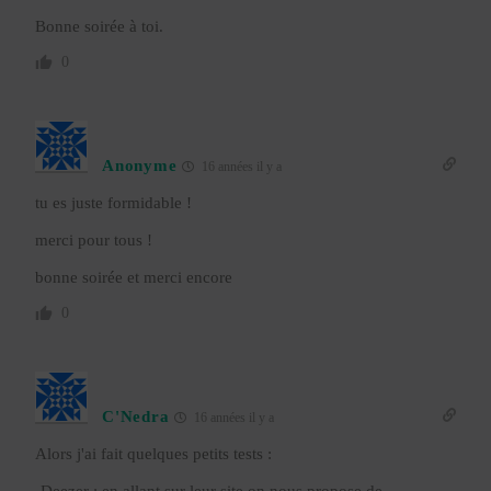
Bonne soirée à toi.
0
Anonyme
16 années il y a
tu es juste formidable !
merci pour tous !
bonne soirée et merci encore
0
C'Nedra
16 années il y a
Alors j'ai fait quelques petits tests :
-Deezer : en allant sur leur site on nous propose de