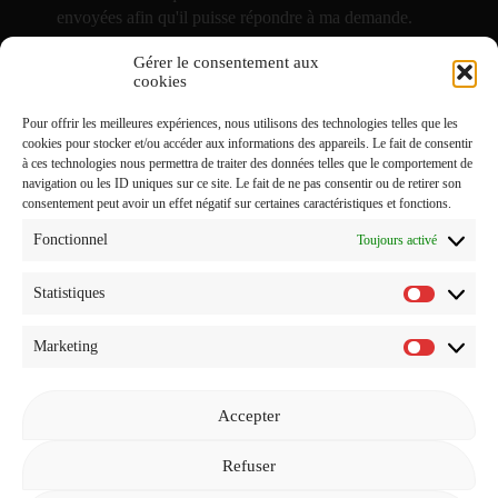
envoyées afin qu'il puisse répondre à ma demande.
Gérer le consentement aux
J'accepte de recevoir vos e-mails et confirme avoir pris
cookies
connaissance de votre
Politique de Confidentialité
et
Pour offrir les meilleures expériences, nous utilisons des technologies telles que les
Mentions Légales
.
cookies pour stocker et/ou accéder aux informations des appareils. Le fait de consentir
à ces technologies nous permettra de traiter des données telles que le comportement de
navigation ou les ID uniques sur ce site. Le fait de ne pas consentir ou de retirer son
consentement peut avoir un effet négatif sur certaines caractéristiques et fonctions.
Fonctionnel
Toujours activé
Statistiques
Statistiq
Marketing
Marketi
Accepter
Revenir à l'accueil
Refuser