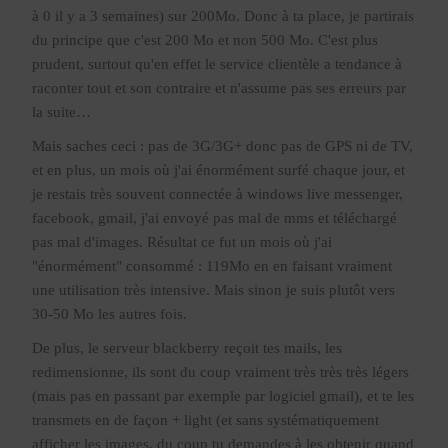
à 0 il y a 3 semaines) sur 200Mo. Donc à ta place, je partirais
du principe que c'est 200 Mo et non 500 Mo. C'est plus
prudent, surtout qu'en effet le service clientèle a tendance à
raconter tout et son contraire et n'assume pas ses erreurs par
la suite…
Mais saches ceci : pas de 3G/3G+ donc pas de GPS ni de TV,
et en plus, un mois où j'ai énormément surfé chaque jour, et
je restais très souvent connectée à windows live messenger,
facebook, gmail, j'ai envoyé pas mal de mms et téléchargé
pas mal d'images. Résultat ce fut un mois où j'ai
"énormément" consommé : 119Mo en en faisant vraiment
une utilisation très intensive. Mais sinon je suis plutôt vers
30-50 Mo les autres fois.
De plus, le serveur blackberry reçoit tes mails, les
redimensionne, ils sont du coup vraiment très très très légers
(mais pas en passant par exemple par logiciel gmail), et te les
transmets en de façon + light (et sans systématiquement
afficher les images, du coup tu demandes à les obtenir quand