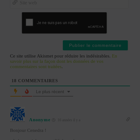
mail*
Site
web
Ce site utilise Akismet pour réduire les indésirables.
En
savoir plus sur la façon dont les données de vos
commentaires sont traitées
.
18
COMMENTAIRES
Le plus récent
Anonyme
16 années il y a
Bonjour Cenedra !