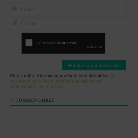
Nom*
E-
mail*
Site
web
Ce site utilise Akismet pour réduire les indésirables.
En
savoir plus sur la façon dont les données de vos
commentaires sont traitées
.
0
COMMENTAIRES