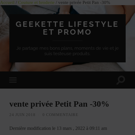
Accueil
/
Couture et broderie
/ vente privée Petit Pan -30%
GEEKETTE LIFESTYLE
ET PROMO
Je partage mes bons plans, moments de vie et je
suis testeuse produits.
Effet
Passer
de
à
bascule
la
de
version
recherc
vente privée Petit Pan -30%
mobile
24 JUIN 2018
/
0 COMMENTAIRE
Dernière modification le 13 mars , 2022 à 09:11 am