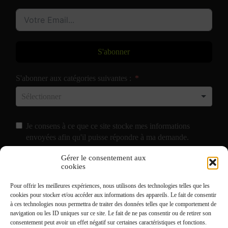
S'abonner
S'abonner aux catégories suivantes :
Je consens à ce que ce site stocke mes informations
envoyées afin qu'il puisse répondre à ma demande.
Gérer le consentement aux
J'accepte de recevoir vos e-mails et confirme avoir pris
cookies
connaissance de votre
Politique de Confidentialité
et
Pour offrir les meilleures expériences, nous utilisons des technologies telles que les
Mentions Légales
.
cookies pour stocker et/ou accéder aux informations des appareils. Le fait de consentir
à ces technologies nous permettra de traiter des données telles que le comportement de
navigation ou les ID uniques sur ce site. Le fait de ne pas consentir ou de retirer son
consentement peut avoir un effet négatif sur certaines caractéristiques et fonctions.