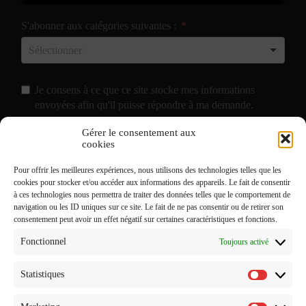
S'abonner aux catégories suivantes :
Je consens à ce que ce site stocke mes informations
envoyées afin qu'il puisse répondre à ma demande.
Gérer le consentement aux
J'accepte de recevoir vos e-mails et confirme avoir pris
cookies
connaissance de votre
Politique de Confidentialité
et
Pour offrir les meilleures expériences, nous utilisons des technologies telles que les
Mentions Légales
.
cookies pour stocker et/ou accéder aux informations des appareils. Le fait de consentir
à ces technologies nous permettra de traiter des données telles que le comportement de
navigation ou les ID uniques sur ce site. Le fait de ne pas consentir ou de retirer son
consentement peut avoir un effet négatif sur certaines caractéristiques et fonctions.
Fonctionnel
Toujours activé
Statistiques
Statistiq