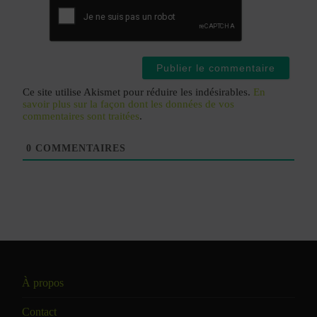
web
Ce site utilise Akismet pour réduire les indésirables.
En
savoir plus sur la façon dont les données de vos
commentaires sont traitées
.
0
COMMENTAIRES
À propos
Contact