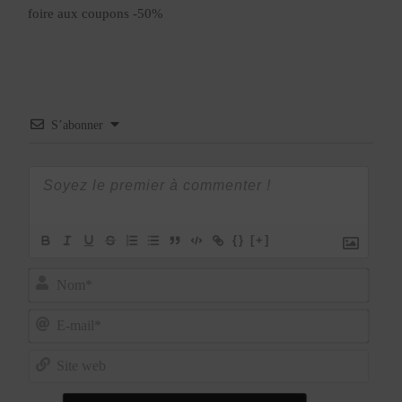
foire aux coupons -50%
S’abonner
{}
[+]
Nom*
E-
mail*
Site