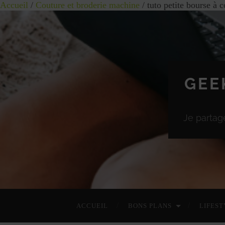
Accueil
/
Couture et broderie machine
/ tuto petite bourse à c
GEE
Je partag
ACCUEIL
BONS PLANS
LIFEST