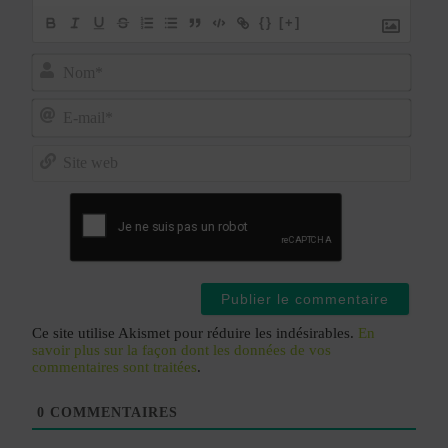
{}
[+]
Nom*
E-
mail*
Site
web
Ce site utilise Akismet pour réduire les indésirables.
En
savoir plus sur la façon dont les données de vos
commentaires sont traitées
.
0
COMMENTAIRES