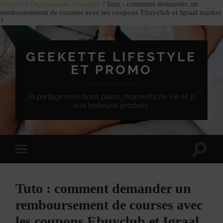
Accueil
/
Organisation et budget
/ Tuto : comment demander un
remboursement de courses avec les coupons Ebuyclub et Igraal market
?
GEEKETTE LIFESTYLE
ET PROMO
Je partage mes bons plans, moments de vie et je
suis testeuse produits.
Effet
Passer
de
à
bascule
la
de
version
recherc
Tuto : comment demander un
mobile
remboursement de courses avec
les coupons Ebuyclub et Igraal