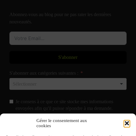
Abonnez-vous au blog pour ne pas rater les dernières
nouveautés.
S'abonner
S'abonner aux catégories suivantes :
Je consens à ce que ce site stocke mes informations
envoyées afin qu'il puisse répondre à ma demande.
Gérer le consentement aux
J'accepte de recevoir vos e-mails et confirme avoir pris
cookies
connaissance de votre
Politique de Confidentialité
et