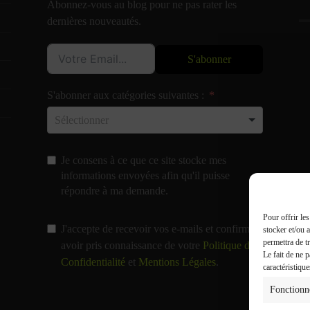
Abonnez-vous au blog pour ne pas rater les
dernières nouveautés.
S'abonner
S'abonner aux catégories suivantes :
Je consens à ce que ce site stocke mes
informations envoyées afin qu'il puisse
répondre à ma demande.
Pour offrir le
J'accepte de recevoir vos e-mails et confirme
stocker et/ou 
permettra de t
avoir pris connaissance de votre
Politique de
Le fait de ne 
Confidentialité
et
Mentions Légales
.
caractéristique
Fonctionn