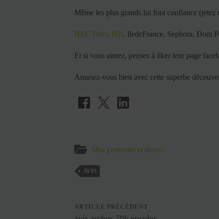
Même les plus grands lui font confiance (jetez u
HEC Paris
,
Hyt
, IledeFrance, Sephora, Dom 
Et si vous aimez, pensez à liker leur page fac
Amusez-vous bien avec cette superbe découver
Mes geekeries et divers
AVIS
ARTICLE PRÉCÉDENT
avis archos 70b ereader