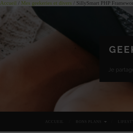
Accueil
/
Mes geekeries et divers
/ SillySmart PHP Framewor
GEE
Je partag
ACCUEIL
BONS PLANS
LIFEST