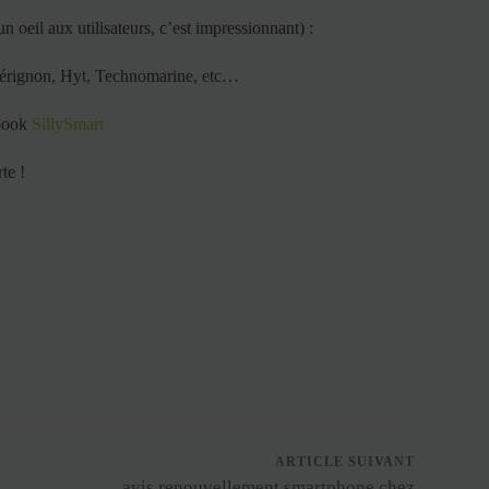
n oeil aux utilisateurs, c’est impressionnant) :
Pérignon, Hyt, Technomarine, etc…
ebook
SillySmart
te !
ARTICLE SUIVANT
avis renouvellement smartphone chez