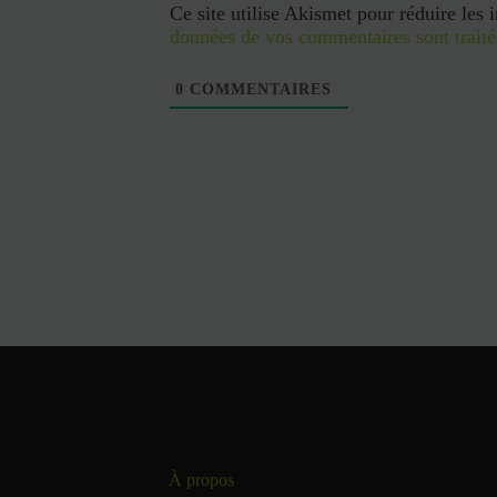
web
Ce site utilise Akismet pour réduire les 
données de vos commentaires sont traité
0
COMMENTAIRES
À propos