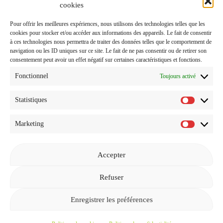
J'accepte de recevoir vos e-mails et confirme avoir pris
cookies
connaissance de votre
Politique de Confidentialité
et
Pour offrir les meilleures expériences, nous utilisons des technologies telles que les
Mentions Légales
.
cookies pour stocker et/ou accéder aux informations des appareils. Le fait de consentir
à ces technologies nous permettra de traiter des données telles que le comportement de
navigation ou les ID uniques sur ce site. Le fait de ne pas consentir ou de retirer son
consentement peut avoir un effet négatif sur certaines caractéristiques et fonctions.
Fonctionnel
Toujours activé
Statistiques
Statistiq
Marketing
Marketi
Accepter
Revenir à l'accueil
Refuser
Enregistrer les préférences
© 2026
GEEKETTE LIFESTYLE ET PROMO
—
EN HAUT ↑