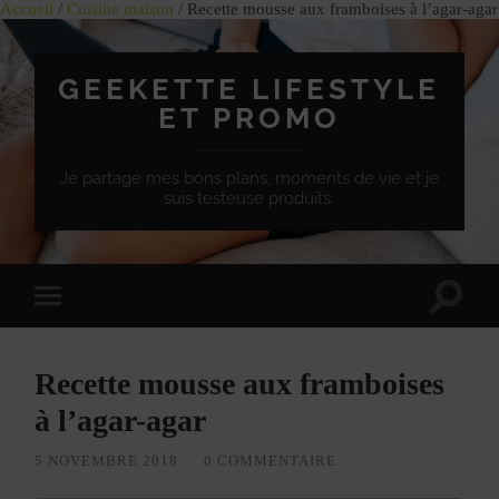
Accueil
/
Cuisine maison
/ Recette mousse aux framboises à l’agar-agar
GEEKETTE LIFESTYLE
ET PROMO
Je partage mes bons plans, moments de vie et je
suis testeuse produits.
Effet
Passer
de
à
bascule
la
de
version
recherc
Recette mousse aux framboises
mobile
à l’agar-agar
5 NOVEMBRE 2018
/
0 COMMENTAIRE