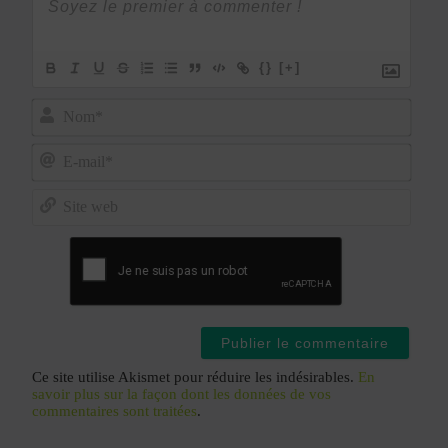
{}
[+]
Nom*
E-
mail*
Site
web
Ce site utilise Akismet pour réduire les indésirables.
En
savoir plus sur la façon dont les données de vos
commentaires sont traitées
.