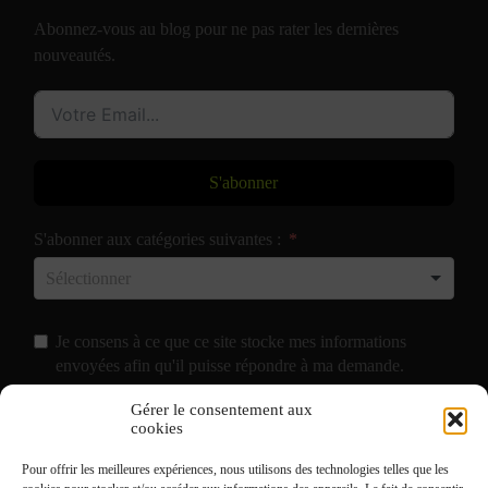
Abonnez-vous au blog pour ne pas rater les dernières
nouveautés.
S'abonner
S'abonner aux catégories suivantes :
Je consens à ce que ce site stocke mes informations
envoyées afin qu'il puisse répondre à ma demande.
Gérer le consentement aux
J'accepte de recevoir vos e-mails et confirme avoir pris
cookies
connaissance de votre
Politique de Confidentialité
et
Pour offrir les meilleures expériences, nous utilisons des technologies telles que les
Mentions Légales
.