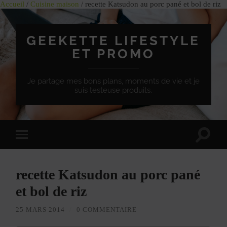
Accueil
/
Cuisine maison
/ recette Katsudon au porc pané et bol de riz
GEEKETTE LIFESTYLE
ET PROMO
Je partage mes bons plans, moments de vie et je
suis testeuse produits.
Effet
Passer
de
à
bascule
la
de
version
recherc
recette Katsudon au porc pané
mobile
et bol de riz
25 MARS 2014
/
0 COMMENTAIRE