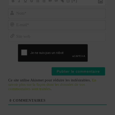
{}
[+]
Nom*
E-
mail*
Site
web
Ce site utilise Akismet pour réduire les indésirables.
En
savoir plus sur la façon dont les données de vos
commentaires sont traitées
.
0
COMMENTAIRES