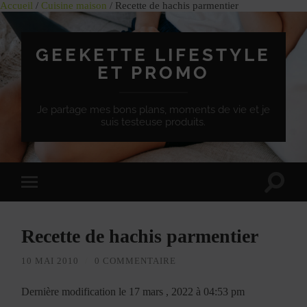
Accueil
/
Cuisine maison
/ Recette de hachis parmentier
GEEKETTE LIFESTYLE
ET PROMO
Je partage mes bons plans, moments de vie et je
suis testeuse produits.
Effet
Passer
de
à
bascule
la
de
version
recherc
Recette de hachis parmentier
mobile
10 MAI 2010
/
0 COMMENTAIRE
Dernière modification le 17 mars , 2022 à 04:53 pm