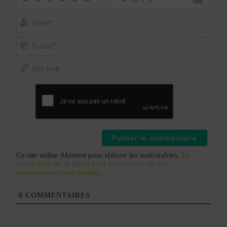
Nom*
E-
mail*
Site
web
Ce site utilise Akismet pour réduire les indésirables.
En
savoir plus sur la façon dont les données de vos
commentaires sont traitées
.
0
COMMENTAIRES