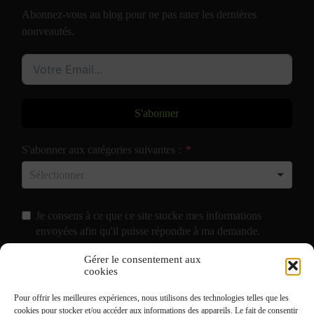
Abonnez-vous au blog pour ne pas rater les dernières
nouveautés.
S'abonner
S'abonner aux catégories suivantes :
Je consens à ce que ce site stocke mes informations
envoyées afin qu'il puisse répondre à ma demande.
Gérer le consentement aux
J'accepte de recevoir vos e-mails et confirme avoir pris
cookies
connaissance de votre
Politique de Confidentialité
et
Pour offrir les meilleures expériences, nous utilisons des technologies telles que les
Mentions Légales
.
cookies pour stocker et/ou accéder aux informations des appareils. Le fait de consentir