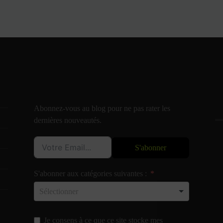
Abonnez-vous au blog pour ne pas rater les
dernières nouveautés.
S'abonner
S'abonner aux catégories suivantes :
Je consens à ce que ce site stocke mes