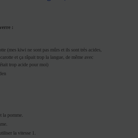
verre :
te (mes kiwi ne sont pas mûrs et ils sont très acides,
s carotte et ça râpait trop la langue, de même avec
était trop acide pour moi)
den
 et la pomme.
mme.
iliser la vitesse 1.