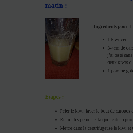
matin :
Ingrédients pour 1 
1 kiwi vert
3-4cm de carot
j’ai testé san
deux kiwis c’
1 pomme gol
Etapes :
Peler le kiwi, laver le bout de carottes
Retirer les pépins et la queue de la po
Mettre dans la centrifugeuse le kiwi et ut