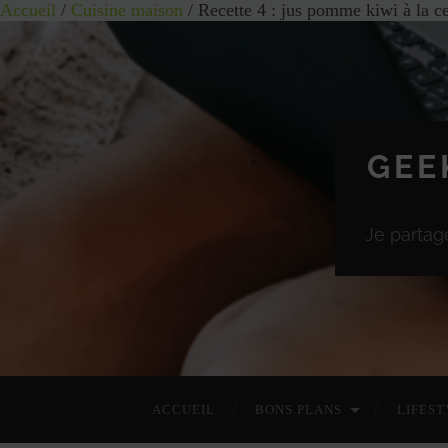
Accueil
/
Cuisine maison
/ Recette 4 : jus pomme kiwi à la c
GEE
Je partag
ACCUEIL
BONS PLANS
LIFEST