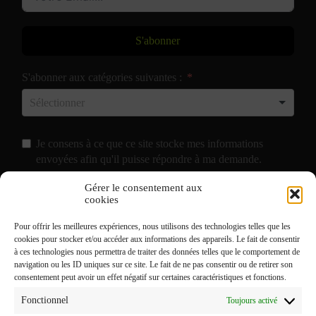
S'abonner
S'abonner aux catégories suivantes :
Je consens à ce que ce site stocke mes informations
envoyées afin qu'il puisse répondre à ma demande.
Gérer le consentement aux
J'accepte de recevoir vos e-mails et confirme avoir pris
cookies
connaissance de votre
Politique de Confidentialité
et
Pour offrir les meilleures expériences, nous utilisons des technologies telles que les
Mentions Légales
.
cookies pour stocker et/ou accéder aux informations des appareils. Le fait de consentir
à ces technologies nous permettra de traiter des données telles que le comportement de
navigation ou les ID uniques sur ce site. Le fait de ne pas consentir ou de retirer son
consentement peut avoir un effet négatif sur certaines caractéristiques et fonctions.
Fonctionnel
Toujours activé