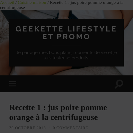
Accueil
/
Cuisine maison
/ Recette 1 : jus poire pomme orange à la
centrifugeuse
GEEKETTE LIFESTYLE
ET PROMO
Je partage mes bons plans, moments de vie et je
suis testeuse produits.
Effet
Passer
de
à
bascule
la
de
version
recherc
Recette 1 : jus poire pomme
mobile
orange à la centrifugeuse
29 OCTOBRE 2018
/
0 COMMENTAIRE