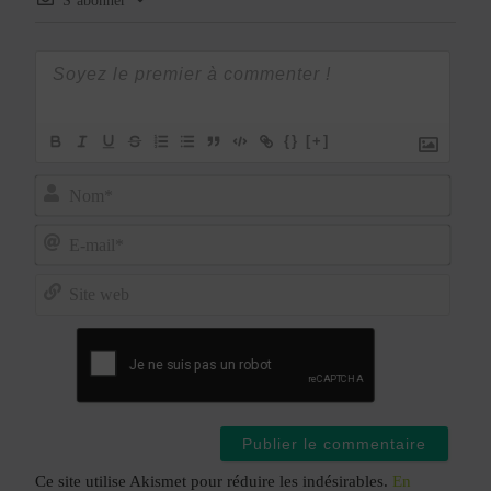
S’abonner
{}
[+]
Nom*
E-
mail*
Site
web
Ce site utilise Akismet pour réduire les indésirables.
En