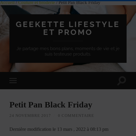
Accueil
/
Couture et broderie
/ Petit Pan Black Friday
GEEKETTE LIFESTYLE
ET PROMO
Je partage mes bons plans, moments de vie et je
suis testeuse produits.
Effet
Passer
de
à
bascule
la
de
version
recherc
Petit Pan Black Friday
mobile
24 NOVEMBRE 2017
/
0 COMMENTAIRE
Dernière modification le 13 mars , 2022 à 08:13 pm