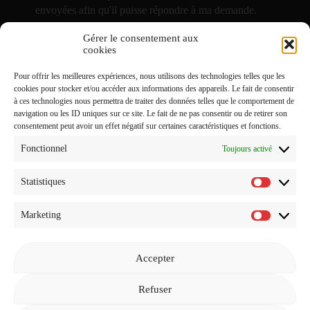
envoyées afin qu'il puisse répondre à ma demande.
Gérer le consentement aux
J'accepte de recevoir vos e-mails et confirme avoir pris
cookies
connaissance de votre
Politique de Confidentialité
et
Pour offrir les meilleures expériences, nous utilisons des technologies telles que les
Mentions Légales
.
cookies pour stocker et/ou accéder aux informations des appareils. Le fait de consentir
à ces technologies nous permettra de traiter des données telles que le comportement de
navigation ou les ID uniques sur ce site. Le fait de ne pas consentir ou de retirer son
consentement peut avoir un effet négatif sur certaines caractéristiques et fonctions.
Fonctionnel
Toujours activé
Statistiques
Statistiq
Marketing
Marketi
Accepter
Revenir à l'accueil
Refuser