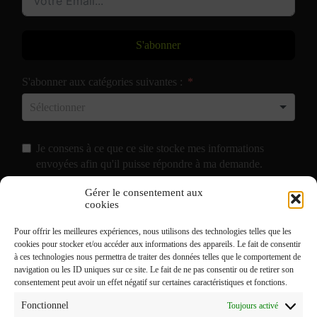
S'abonner
S'abonner aux catégories suivantes :
Je consens à ce que ce site stocke mes informations
envoyées afin qu'il puisse répondre à ma demande.
Gérer le consentement aux
J'accepte de recevoir vos e-mails et confirme avoir pris
cookies
connaissance de votre
Politique de Confidentialité
et
Pour offrir les meilleures expériences, nous utilisons des technologies telles que les
Mentions Légales
.
cookies pour stocker et/ou accéder aux informations des appareils. Le fait de consentir
à ces technologies nous permettra de traiter des données telles que le comportement de
navigation ou les ID uniques sur ce site. Le fait de ne pas consentir ou de retirer son
consentement peut avoir un effet négatif sur certaines caractéristiques et fonctions.
Fonctionnel
Toujours activé