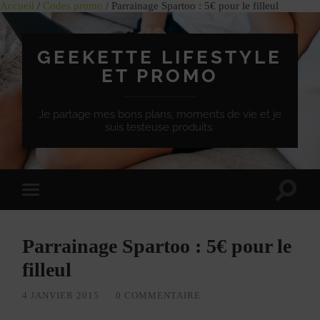
Accueil
/
Codes promo
/ Parrainage Spartoo : 5€ pour le filleul
GEEKETTE LIFESTYLE
ET PROMO
Je partage mes bons plans, moments de vie et je
suis testeuse produits.
Effet
Passer
de
à
bascule
la
de
version
recherc
Parrainage Spartoo : 5€ pour le
mobile
filleul
4 JANVIER 2015
/
0 COMMENTAIRE