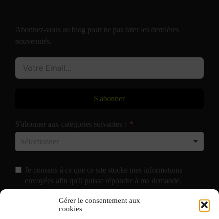
Abonnez-vous au blog pour ne pas rater les dernières
nouveautés.
S'abonner
S'abonner aux catégories suivantes :
Je consens à ce que ce site stocke mes informations
envoyées afin qu'il puisse répondre à ma demande.
Gérer le consentement aux
J'accepte de recevoir vos e-mails et confirme avoir pris
cookies