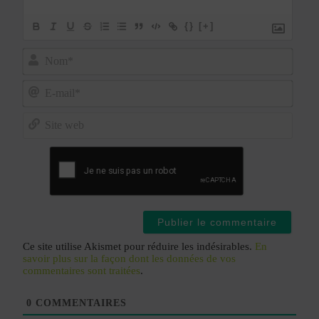
{}
[+]
Nom*
E-
mail*
Site
web
Ce site utilise Akismet pour réduire les indésirables.
En
savoir plus sur la façon dont les données de vos
commentaires sont traitées
.
0
COMMENTAIRES