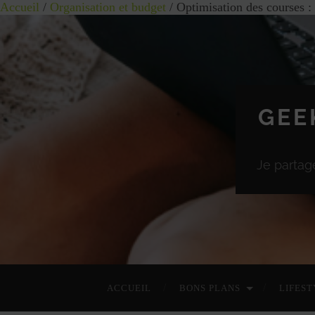
Accueil
/
Organisation et budget
/ Optimisation des courses :
GEE
Je partag
ACCUEIL
BONS PLANS
LIFEST