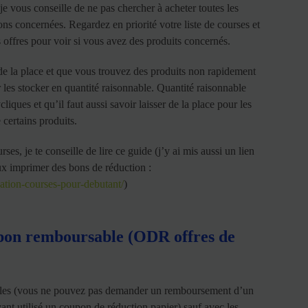
je vous conseille de ne pas chercher à acheter toutes les
ons concernées. Regardez en priorité votre liste de courses et
s offres pour voir si vous avez des produits concernés.
e la place et que vous trouvez des produits non rapidement
 les stocker en quantité raisonnable. Quantité raisonnable
liques et qu’il faut aussi savoir laisser de la place pour les
 certains produits.
ses, je te conseille de lire ce guide (j’y ai mis aussi un lien
peux imprimer des bons de réduction :
sation-courses-pour-debutant/
)
pon remboursable (ODR offres de
lables (vous ne pouvez pas demander un remboursement d’un
yant utilisé un coupon de réduction papier) sauf avec les