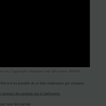
t avec l’application Shopmium code offre parrain J9T96M
al et il est possible de se faire rembourser par virement.
e toujours des produits qui m’intéressent.
 par mon lien parrain