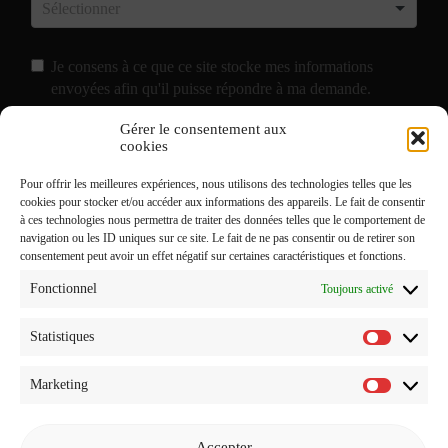
Je consens à ce que ce site stocke mes informations
envoyées afin qu'il puisse répondre à ma demande.
Gérer le consentement aux
J'accepte de recevoir vos e-mails et confirme avoir pris
cookies
connaissance de votre
Politique de Confidentialité
et
Pour offrir les meilleures expériences, nous utilisons des technologies telles que les
Mentions Légales
.
cookies pour stocker et/ou accéder aux informations des appareils. Le fait de consentir
à ces technologies nous permettra de traiter des données telles que le comportement de
navigation ou les ID uniques sur ce site. Le fait de ne pas consentir ou de retirer son
consentement peut avoir un effet négatif sur certaines caractéristiques et fonctions.
Fonctionnel
Toujours activé
Statistiques
Statistiq
Marketing
Marketi
Accepter