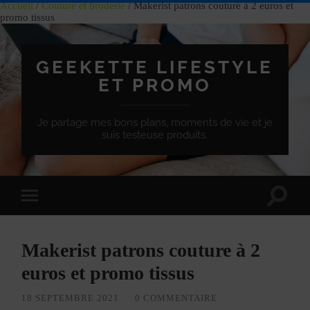
Accueil
/
Couture et broderie
/ Makerist patrons couture à 2 euros et
promo tissus
GEEKETTE LIFESTYLE
ET PROMO
Je partage mes bons plans, moments de vie et je
suis testeuse produits.
Effet
Passer
de
à
bascule
la
de
version
recherc
Makerist patrons couture à 2
mobile
euros et promo tissus
18 SEPTEMBRE 2021
/
0 COMMENTAIRE