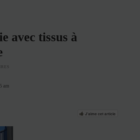
e avec tissus à
e
IRES
05 am
J'aime cet article