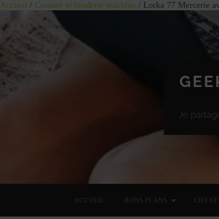
Accueil
/
Couture et broderie machine
/ Lorka 77 Mercerie ave
GEE
Je partag
ACCUEIL
BONS PLANS
LIFEST