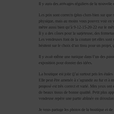
Il y aura des arrivages réguliers de la nouvelle 
Les prix sont corrects (plus chers bien sur que s
physique, mais au moins vous pouvez voir en vrai,
mètre aussi bien qu’à 9-12-15-20-22 eur le mèt
Il y a des cônes pour la surjeteuse, des fermetu
Les vendeuses font de la couture (et elles sont
hésitent sur le choix d’un tissu pour un projet, ça
Il y avait même une tunique dans l’un des pann
exposition pour donner des idées.
La boutique est jolie (j’ai surtout pris les étale
Elle peut être amenée à s’agrandir au fur et à 
proposé est très correct et varié. Mes yeux ont é
de beaux tissus de bonne qualité. Petit plus appr
vendeuse repère une partie abîmée en déroulant le
Je vous partage les photos de la boutique et de 