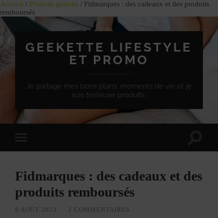
Accueil
/
Produits gratuits
/ Fidmarques : des cadeaux et des produits
remboursés
GEEKETTE LIFESTYLE
ET PROMO
Je partage mes bons plans, moments de vie et je
suis testeuse produits.
Effet
Passer
de
à
bascule
la
de
version
recherc
Fidmarques : des cadeaux et des
mobile
produits remboursés
9 AOÛT 2023
/
2 COMMENTAIRES