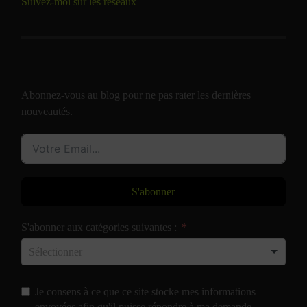
Suivez-moi sur les réseaux
Abonnez-vous au blog pour ne pas rater les dernières
nouveautés.
S'abonner
S'abonner aux catégories suivantes :
Je consens à ce que ce site stocke mes informations
envoyées afin qu'il puisse répondre à ma demande.