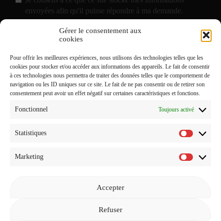
envoyées afin qu'il puisse répondre à ma demande.
Gérer le consentement aux
J'accepte de recevoir vos e-mails et confirme avoir pris
cookies
connaissance de votre
Politique de Confidentialité
et
Pour offrir les meilleures expériences, nous utilisons des technologies telles que les
Mentions Légales
.
cookies pour stocker et/ou accéder aux informations des appareils. Le fait de consentir
à ces technologies nous permettra de traiter des données telles que le comportement de
navigation ou les ID uniques sur ce site. Le fait de ne pas consentir ou de retirer son
consentement peut avoir un effet négatif sur certaines caractéristiques et fonctions.
Fonctionnel
Toujours activé
Statistiques
Statistiq
Marketing
Marketi
Accepter
Revenir à l'accueil
Refuser