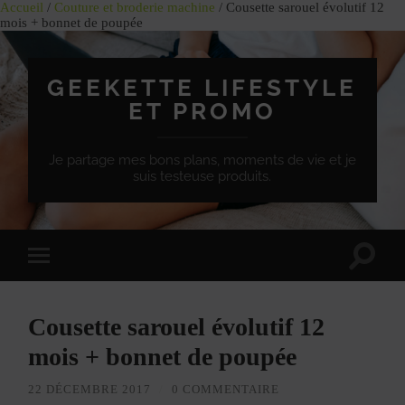
Accueil
/
Couture et broderie machine
/ Cousette sarouel évolutif 12
mois + bonnet de poupée
GEEKETTE LIFESTYLE
ET PROMO
Je partage mes bons plans, moments de vie et je
suis testeuse produits.
Effet
Passer
de
à
bascule
la
de
version
recherc
Cousette sarouel évolutif 12
mobile
mois + bonnet de poupée
22 DÉCEMBRE 2017
/
0 COMMENTAIRE