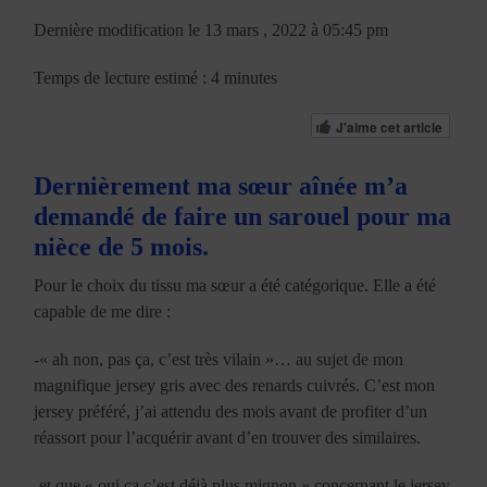
Dernière modification le 13 mars , 2022 à 05:45 pm
Temps de lecture estimé : 4 minutes
J'aime cet article
Dernièrement ma sœur aînée m’a
demandé de faire un sarouel pour ma
nièce de 5 mois.
Pour le choix du tissu ma sœur a été catégorique. Elle a été
capable de me dire :
-« ah non, pas ça, c’est très vilain »… au sujet de mon
magnifique jersey gris avec des renards cuivrés. C’est mon
jersey préféré, j’ai attendu des mois avant de profiter d’un
réassort pour l’acquérir avant d’en trouver des similaires.
-et que « oui ça c’est déjà plus mignon » concernant le jersey