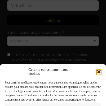
S'abonner
S'abonner aux catégories suivantes :
Je consens à ce que ce site stocke mes informations
envoyées afin qu'il puisse répondre à ma demande.
Gérer le consentement aux
J'accepte de recevoir vos e-mails et confirme avoir pris
cookies
connaissance de votre
Politique de Confidentialité
et
Pour offrir les meilleures expériences, nous utilisons des technologies telles que les
Mentions Légales
.
cookies pour stocker et/ou accéder aux informations des appareils. Le fait de consentir
à ces technologies nous permettra de traiter des données telles que le comportement de
navigation ou les ID uniques sur ce site. Le fait de ne pas consentir ou de retirer son
consentement peut avoir un effet négatif sur certaines caractéristiques et fonctions.