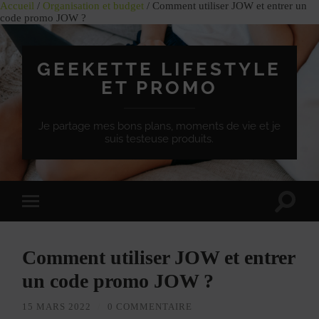
Accueil
/
Organisation et budget
/ Comment utiliser JOW et entrer un
code promo JOW ?
GEEKETTE LIFESTYLE
ET PROMO
Je partage mes bons plans, moments de vie et je
suis testeuse produits.
Effet
Passer
de
à
bascule
la
de
version
recherc
Comment utiliser JOW et entrer
mobile
un code promo JOW ?
15 MARS 2022
/
0 COMMENTAIRE