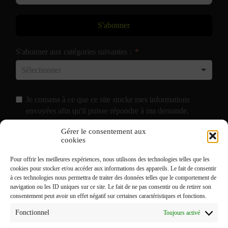
S'abonner
S'abonner aux catégories suivantes :
Je consens à ce que ce site stocke mes informations
envoyées afin qu'il puisse répondre à ma demande.
Gérer le consentement aux
J'accepte de recevoir vos e-mails et confirme avoir pris
cookies
connaissance de votre
Politique de Confidentialité
et
Pour offrir les meilleures expériences, nous utilisons des technologies telles que les
Mentions Légales
.
cookies pour stocker et/ou accéder aux informations des appareils. Le fait de consentir
à ces technologies nous permettra de traiter des données telles que le comportement de
navigation ou les ID uniques sur ce site. Le fait de ne pas consentir ou de retirer son
consentement peut avoir un effet négatif sur certaines caractéristiques et fonctions.
Fonctionnel
Toujours activé