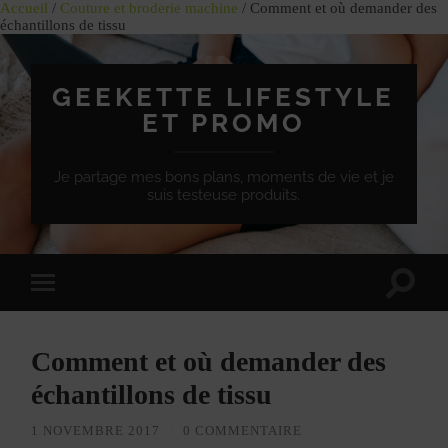
Accueil
/
Couture et broderie machine
/ Comment et où demander des
échantillons de tissu
GEEKETTE LIFESTYLE
ET PROMO
Je partage mes bons plans, moments de vie et je
suis testeuse produits.
Effet
Passer
de
à
bascule
la
de
version
recherc
Comment et où demander des
mobile
échantillons de tissu
1 NOVEMBRE 2017
/
0 COMMENTAIRE