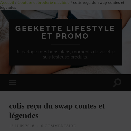
Accueil
/
Couture et broderie machine
/ colis reçu du swap contes et
légendes
GEEKETTE LIFESTYLE
ET PROMO
Je partage mes bons plans, moments de vie et je
suis testeuse produits.
Effet
Passer
de
à
bascule
la
de
version
recherc
colis reçu du swap contes et
mobile
légendes
13 JUIN 2018
/
0 COMMENTAIRE