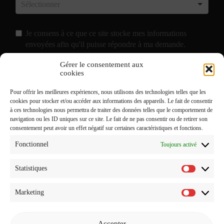
Je consens à ce que ce site stocke mes informations
envoyées afin qu'il puisse répondre à ma demande.
Gérer le consentement aux
J'accepte de recevoir vos e-mails et confirme avoir pris
cookies
connaissance de votre
Politique de Confidentialité
et
Pour offrir les meilleures expériences, nous utilisons des technologies telles que les
Mentions Légales
.
cookies pour stocker et/ou accéder aux informations des appareils. Le fait de consentir
à ces technologies nous permettra de traiter des données telles que le comportement de
navigation ou les ID uniques sur ce site. Le fait de ne pas consentir ou de retirer son
consentement peut avoir un effet négatif sur certaines caractéristiques et fonctions.
Fonctionnel
Toujours activé
Statistiques
Statistiq
Marketing
Marketi
Accepter