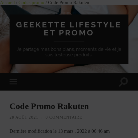
Accueil
/
Codes promo
/ Code Promo Rakuten
GEEKETTE LIFESTYLE
ET PROMO
Je partage mes bons plans, moments de vie et je
suis testeuse produits.
Effet
Passer
de
à
bascule
la
de
version
recherc
Code Promo Rakuten
mobile
29 AOÛT 2021
/
0 COMMENTAIRE
Dernière modification le 13 mars , 2022 à 06:46 am