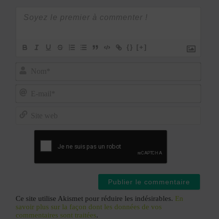
{}
[+]
Nom*
E-
mail*
Site
web
Ce site utilise Akismet pour réduire les indésirables.
En
savoir plus sur la façon dont les données de vos
commentaires sont traitées
.