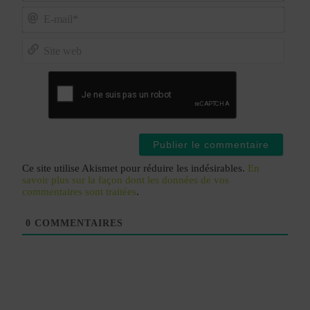
Nom*
E-
mail*
Site
web
Ce site utilise Akismet pour réduire les indésirables.
En
savoir plus sur la façon dont les données de vos
commentaires sont traitées
.
0
COMMENTAIRES