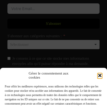
S'abonner
S'abonner aux catégories suivantes :
Je consens à ce que ce site stocke mes informations
envoyées afin qu'il puisse répondre à ma demande.
Gérer le consentement aux
J'accepte de recevoir vos e-mails et confirme avoir pris
cookies
connaissance de votre
Politique de Confidentialité
et
Pour offrir les meilleures expériences, nous utilisons des technologies telles que les
Mentions Légales
.
cookies pour stocker et/ou accéder aux informations des appareils. Le fait de consentir
à ces technologies nous permettra de traiter des données telles que le comportement de
navigation ou les ID uniques sur ce site. Le fait de ne pas consentir ou de retirer son
consentement peut avoir un effet négatif sur certaines caractéristiques et fonctions.