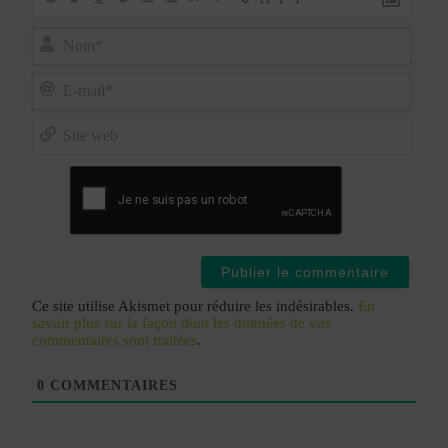
Nom*
E-
mail*
Site
web
Ce site utilise Akismet pour réduire les indésirables.
En
savoir plus sur la façon dont les données de vos
commentaires sont traitées
.
0
COMMENTAIRES