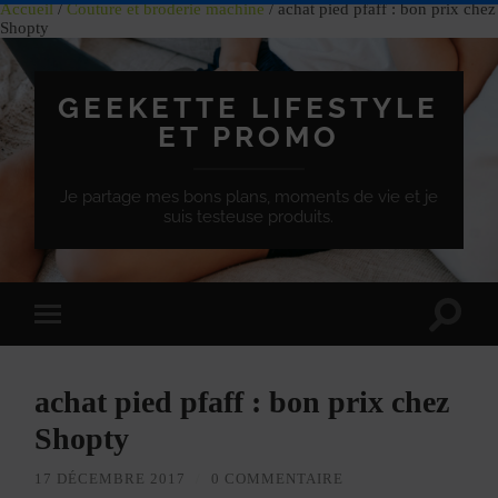
Accueil
/
Couture et broderie machine
/ achat pied pfaff : bon prix chez
Shopty
GEEKETTE LIFESTYLE
ET PROMO
Je partage mes bons plans, moments de vie et je
suis testeuse produits.
Effet
Passer
de
à
bascule
la
de
version
recherc
achat pied pfaff : bon prix chez
mobile
Shopty
17 DÉCEMBRE 2017
/
0 COMMENTAIRE