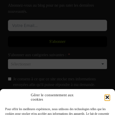
Abonnez-vous au blog pour ne pas rater les dernières
nouveautés.
S'abonner
S'abonner aux catégories suivantes :
Je consens à ce que ce site stocke mes informations
envoyées afin qu'il puisse répondre à ma demande.
Gérer le consentement aux
J'accepte de recevoir vos e-mails et confirme avoir pris
cookies
connaissance de votre
Politique de Confidentialité
et
Pour offrir les meilleures expériences, nous utilisons des technologies telles que les
Mentions Légales
.
cookies pour stocker et/ou accéder aux informations des appareils. Le fait de consentir