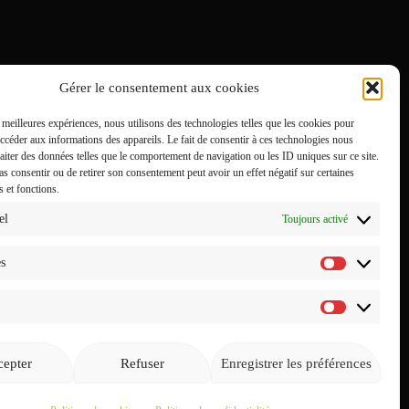
Gérer le consentement aux cookies
s meilleures expériences, nous utilisons des technologies telles que les cookies pour
accéder aux informations des appareils. Le fait de consentir à ces technologies nous
raiter des données telles que le comportement de navigation ou les ID uniques sur ce site.
pas consentir ou de retirer son consentement peut avoir un effet négatif sur certaines
s et fonctions.
el
Toujours activé
es
Statistiq
Marketin
epter
Refuser
Enregistrer les préférences
THÈME PAR
ANDERS NOREN
—
EN HAUT ↑