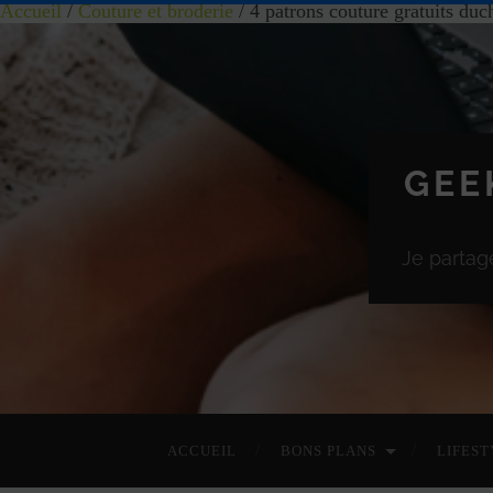
Accueil
/
Couture et broderie
/ 4 patrons couture gratuits duc
GEE
Je partag
ACCUEIL
BONS PLANS
LIFEST