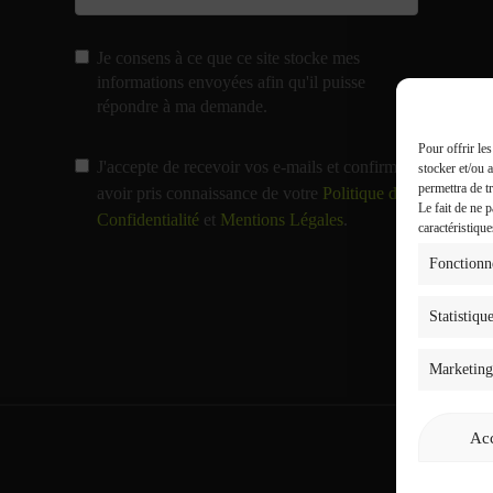
Je consens à ce que ce site stocke mes
informations envoyées afin qu'il puisse
répondre à ma demande.
Pour offrir le
J'accepte de recevoir vos e-mails et confirme
stocker et/ou 
permettra de t
avoir pris connaissance de votre
Politique de
Le fait de ne 
Confidentialité
et
Mentions Légales
.
caractéristique
Fonctionn
Statistiqu
Marketing
Acc