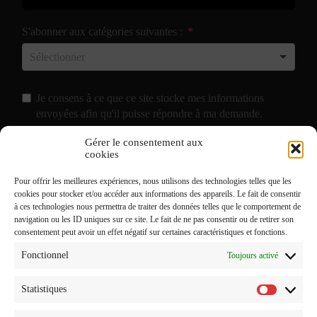
S'abonner aux catégories suivantes :
Je consens à ce que ce site stocke mes informations
envoyées afin qu'il puisse répondre à ma demande.
Gérer le consentement aux
J'accepte de recevoir vos e-mails et confirme avoir pris
cookies
connaissance de votre
Politique de Confidentialité
et
Pour offrir les meilleures expériences, nous utilisons des technologies telles que les
Mentions Légales
.
cookies pour stocker et/ou accéder aux informations des appareils. Le fait de consentir
à ces technologies nous permettra de traiter des données telles que le comportement de
navigation ou les ID uniques sur ce site. Le fait de ne pas consentir ou de retirer son
consentement peut avoir un effet négatif sur certaines caractéristiques et fonctions.
Fonctionnel
Toujours activé
Statistiques
Statistiq