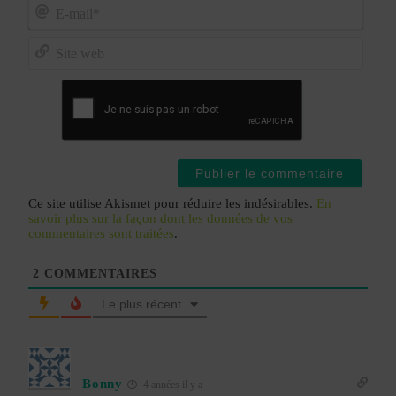
E-
mail*
Site
web
Ce site utilise Akismet pour réduire les indésirables.
En
savoir plus sur la façon dont les données de vos
commentaires sont traitées
.
2
COMMENTAIRES
Le plus récent
Bonny
4 années il y a