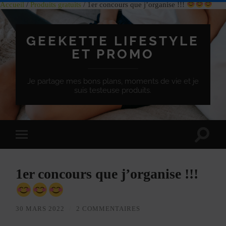
Accueil
/
Produits gratuits
/ 1er concours que j’organise !!!
GEEKETTE LIFESTYLE
ET PROMO
Je partage mes bons plans, moments de vie et je
suis testeuse produits.
Effet
Passer
de
à
bascule
la
de
version
recherc
1er concours que j’organise !!!
mobile
30 MARS 2022
/
2 COMMENTAIRES