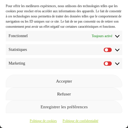
Pour ce qui est du cashback, en dehors de l’offre de
Pour offrir les meilleures expériences, nous utilisons des technologies telles que les
bienvenue qui fait que dans ce cas précis c’est plus
cookies pour stocker et/ou accéder aux informations des appareils. Le fait de consentir
intéressant pour moi de passer par Swagbucks, je te conseille
à ces technologies nous permettra de traiter des données telles que le comportement de
de comparer toujours avec tes sites de cashback habituels
navigation ou les ID uniques sur ce site. Le fait de ne pas consentir ou de retirer son
consentement peut avoir un effet négatif sur certaines caractéristiques et fonctions.
avant de te faire tes achats pour passer par le site le plus
intéressant pour toi.
Fonctionnel
Toujours activé
Statistiques
Gagner des SB avec les évènements
Statistiq
(Swago, parrainage ou autre)
Marketing
Marketi
Quand tu cliques sur le bouton gris dont je te parlais déjà au
début de l’article (celui où il y a marqué bonus ou bien gagne
Accepter
30 SB) :
Refuser
Enregistrer les préférences
Politique de cookies
Politique de confidentialité