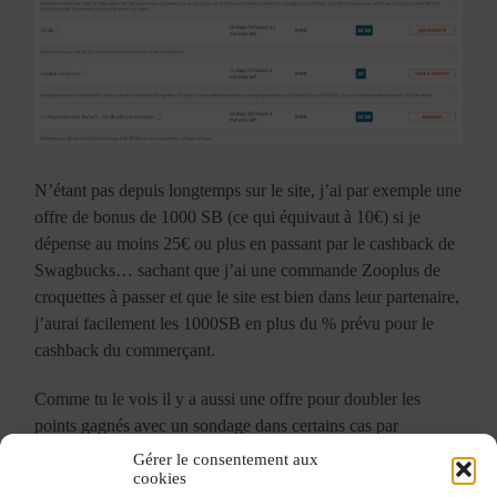
N’étant pas depuis longtemps sur le site, j’ai par exemple une
offre de bonus de 1000 SB (ce qui équivaut à 10€) si je
dépense au moins 25€ ou plus en passant par le cashback de
Swagbucks… sachant que j’ai une commande Zooplus de
croquettes à passer et que le site est bien dans leur partenaire,
j’aurai facilement les 1000SB en plus du % prévu pour le
cashback du commerçant.
Comme tu le vois il y a aussi une offre pour doubler les
points gagnés avec un sondage dans certains cas par
exemple, c’est sympa.
Gérer le consentement aux
cookies