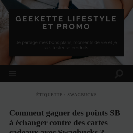
GEEKETTE LIFESTYLE
ET PROMO
Je partage mes bons plans, moments de vie et je
suis testeuse produits.
Effet
Passer
de
à
bascule
la
de
version
recherc
ÉTIQUETTE :
SWAGBUCKS
mobile
Comment gagner des points SB
à échanger contre des cartes
cadeaux avec Swagbucks ?