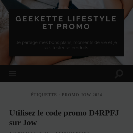
GEEKETTE LIFESTYLE
ET PROMO
Je partage mes bons plans, moments de vie et je
suis testeuse produits.
Effet
Passer
de
à
bascule
la
de
version
recherc
ÉTIQUETTE :
PROMO JOW 2024
mobile
Utilisez le code promo D4RPFJ
sur Jow