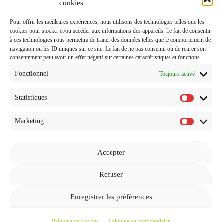
J'accepte de recevoir vos e-mails et confirme avoir pris
cookies
connaissance de votre
Politique de Confidentialité
et
Pour offrir les meilleures expériences, nous utilisons des technologies telles que les
Mentions Légales
.
cookies pour stocker et/ou accéder aux informations des appareils. Le fait de consentir
à ces technologies nous permettra de traiter des données telles que le comportement de
navigation ou les ID uniques sur ce site. Le fait de ne pas consentir ou de retirer son
consentement peut avoir un effet négatif sur certaines caractéristiques et fonctions.
Fonctionnel
Toujours activé
Statistiques
Statistiq
Marketing
Marketi
Accepter
Revenir à l'accueil
Refuser
Enregistrer les préférences
© 2026
GEEKETTE LIFESTYLE ET PROMO
—
EN HAUT ↑
Politique de cookies
Politique de confidentialité