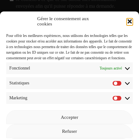
envoyées afin qu'il puisse répondre à ma demande.
Gérer le consentement aux
J'accepte de recevoir vos e-mails et confirme avoir pris
cookies
connaissance de votre
Politique de Confidentialité
et
Pour offrir les meilleures expériences, nous utilisons des technologies telles que les
Mentions Légales
.
cookies pour stocker et/ou accéder aux informations des appareils. Le fait de consentir
à ces technologies nous permettra de traiter des données telles que le comportement de
navigation ou les ID uniques sur ce site. Le fait de ne pas consentir ou de retirer son
consentement peut avoir un effet négatif sur certaines caractéristiques et fonctions.
Fonctionnel
Toujours activé
Statistiques
Statistiq
Marketing
Marketi
Accepter
Revenir à l'accueil
Refuser