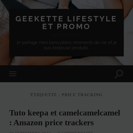
GEEKETTE LIFESTYLE
ET PROMO
Je partage mes bons plans, moments de vie et je
suis testeuse produits.
Effet
Passer
de
à
bascule
la
de
version
recherc
ÉTIQUETTE :
PRICE TRACKING
mobile
Tuto keepa et camelcamelcamel
: Amazon price trackers