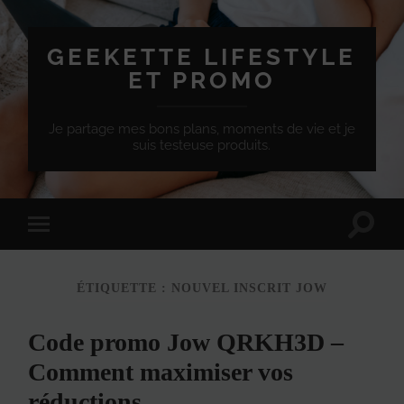
GEEKETTE LIFESTYLE
ET PROMO
Je partage mes bons plans, moments de vie et je
suis testeuse produits.
Effet
Passer
de
à
bascule
la
de
version
recherc
ÉTIQUETTE :
NOUVEL INSCRIT JOW
mobile
Code promo Jow QRKH3D –
Comment maximiser vos
réductions