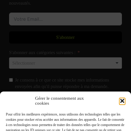
nouveautés.
S'abonner
S'abonner aux catégories suivantes :
Je consens à ce que ce site stocke mes informations
envoyées afin qu'il puisse répondre à ma demande.
Gérer le consentement aux
J'accepte de recevoir vos e-mails et confirme avoir pris
cookies
connaissance de votre
Politique de Confidentialité
et
Pour offrir les meilleures expériences, nous utilisons des technologies telles que les
Mentions Légales
.
cookies pour stocker et/ou accéder aux informations des appareils. Le fait de consentir
à ces technologies nous permettra de traiter des données telles que le comportement de
navigation ou les ID uniques sur ce site. Le fait de ne pas consentir ou de retirer son