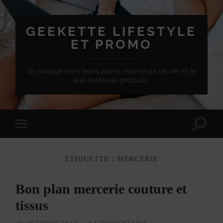
GEEKETTE LIFESTYLE
ET PROMO
Je partage mes bons plans, moments de vie et je
suis testeuse produits.
Effet
Passer
de
à
bascule
la
de
version
recherc
ÉTIQUETTE :
MERCERIE
mobile
Bon plan mercerie couture et
tissus