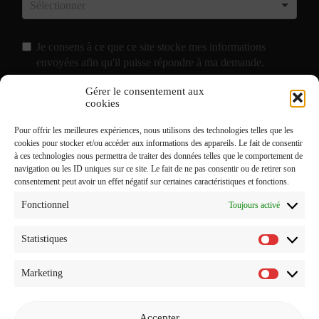
Je consens à ce que ce site stocke mes informations
envoyées afin qu'il puisse répondre à ma demande.
Gérer le consentement aux
J'accepte de recevoir vos e-mails et confirme avoir pris
cookies
connaissance de votre
Politique de Confidentialité
et
Pour offrir les meilleures expériences, nous utilisons des technologies telles que les
Mentions Légales
.
cookies pour stocker et/ou accéder aux informations des appareils. Le fait de consentir
à ces technologies nous permettra de traiter des données telles que le comportement de
navigation ou les ID uniques sur ce site. Le fait de ne pas consentir ou de retirer son
consentement peut avoir un effet négatif sur certaines caractéristiques et fonctions.
Fonctionnel
Toujours activé
Statistiques
Statistiq
Marketing
Marketi
Accepter