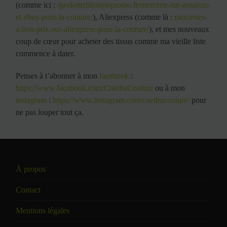
(comme ici :
/geekettelifestylepromo.fr/mercerie-sur-amazon-
et-ebay-pour-la-couture/
), Aliexpress (comme là :
merceries-
a-bon-prix-sur-aliexpress-pour-la-couture/
), et mes nouveaux
coup de cœur pour acheter des tissus comme ma vieille liste
commence à dater.
Penses à t’abonner à mon
facebook
:
https://www.facebook.com/CnedraCouture
ou à mon
instagram
:
https://www.instagram.com/cnedracouture/
pour
ne pas louper tout ça.
À propos
Contact
Mentions légales