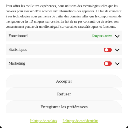
Mise à jour le 11/01/2023 : la validité de cette offre est
Pour offrir les meilleures expériences, nous utilisons des technologies telles que les
permanente.
cookies pour stocker et/ou accéder aux informations des appareils. Le fait de consentir
à ces technologies nous permettra de traiter des données telles que le comportement de
navigation ou les ID uniques sur ce site. Le fait de ne pas consentir ou de retirer son
Lors de ton paiement, il faut saisir le code offre jow :
consentement peut avoir un effet négatif sur certaines caractéristiques et fonctions.
LJTKDA
dans la case code promo.
Fonctionnel
Toujours activé
Sur ton première drive tu as 5 euros de réduction dès 60€
d’achat et de même encore 5 euros de réduction dès 60€
Statistiques
Statistiq
d’achat, soit 10€ de réduction.
Marketing
Marketi
Si tu as des questions, n’hésites pas.
Accepter
Refuser
À propos
Enregistrer les préférences
Contact
Politique de cookies
Politique de confidentialité
Mentions légales