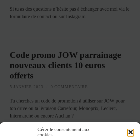
Si tu as des questions n’hésite pas à échanger avec moi via le
formulaire de contact ou sur Instagram.
Code promo JOW parrainage
nouveaux clients 10 euros
offerts
5 JANVIER 2023
/
0 COMMENTAIRE
Tu cherches un code de promotion à utiliser sur JOW pour
ton drive ou ta livraison Carrefour, Monoprix, Leclerc,
Intermarché ou encore Auchan ?
Tu es au bon endroit !
Gérer le consentement aux
cookies