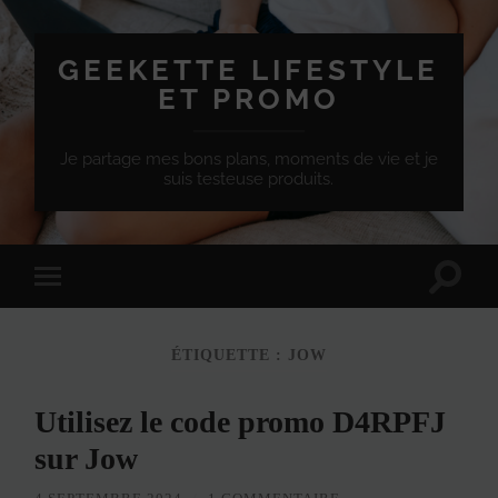
GEEKETTE LIFESTYLE
ET PROMO
Je partage mes bons plans, moments de vie et je
suis testeuse produits.
Effet
Passer
de
à
bascule
la
de
version
recherc
ÉTIQUETTE :
JOW
mobile
Utilisez le code promo D4RPFJ
sur Jow