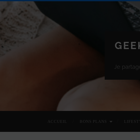
GEE
Je partag
ACCUEIL
BONS PLANS
LIFEST