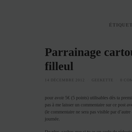
ÉTIQUET
Parrainage carto
filleul
14 DÉCEMBRE 2012
/
GEEKETTE
/
0 CO
pour avoir 5€ (5 points) utilisables dès ta pr
pas à me laisser un commentaire sur ce post avec
(le commentaire ne sera pas visible par d’autre 
journée.
De plus, saches que si tu as un code de réduct