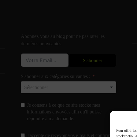
Abonnez-vous au blog pour ne pas rater les
dernières nouveautés.
S'abonner
S'abonner aux catégories suivantes :
Je consens à ce que ce site stocke mes
informations envoyées afin qu'il puisse
répondre à ma demande.
Pour offrir le
J'accepte de recevoir vos e-mails et confirme
stocker et/ou 