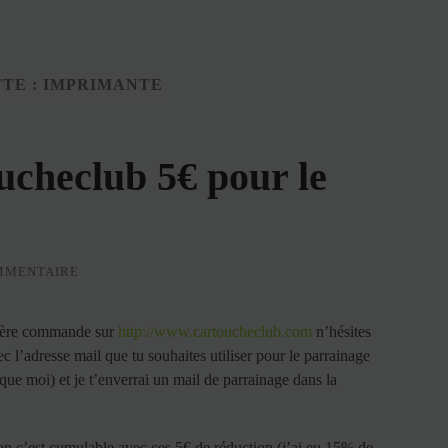
TE :
IMPRIMANTE
ucheclub 5€ pour le
MMENTAIRE
emière commande sur
http://www.cartoucheclub.com
n’hésites
 l’adresse mail que tu souhaites utiliser pour le parrainage
que moi) et je t’enverrai un mail de parrainage dans la
ion c’est cumulable avec ces 5€ de réduction (j’ai eu 15% de