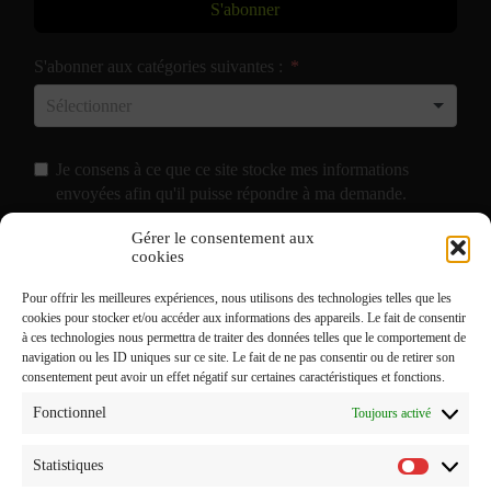
S'abonner
S'abonner aux catégories suivantes :
Je consens à ce que ce site stocke mes informations
envoyées afin qu'il puisse répondre à ma demande.
Gérer le consentement aux
J'accepte de recevoir vos e-mails et confirme avoir pris
cookies
connaissance de votre
Politique de Confidentialité
et
Pour offrir les meilleures expériences, nous utilisons des technologies telles que les
Mentions Légales
.
cookies pour stocker et/ou accéder aux informations des appareils. Le fait de consentir
à ces technologies nous permettra de traiter des données telles que le comportement de
navigation ou les ID uniques sur ce site. Le fait de ne pas consentir ou de retirer son
consentement peut avoir un effet négatif sur certaines caractéristiques et fonctions.
Fonctionnel
Toujours activé
Statistiques
Statistiq