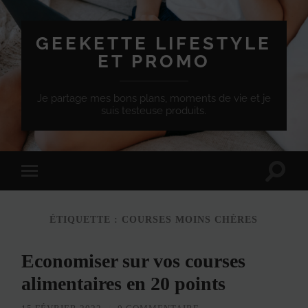
GEEKETTE LIFESTYLE
ET PROMO
Je partage mes bons plans, moments de vie et je
suis testeuse produits.
Effet
Passer
de
à
bascule
la
de
version
recherc
ÉTIQUETTE :
COURSES MOINS CHÈRES
mobile
Economiser sur vos courses
alimentaires en 20 points