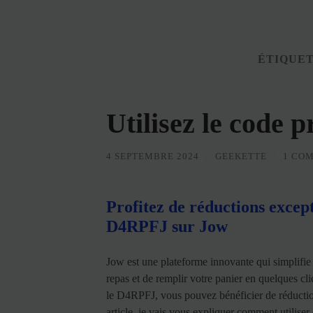
ÉTIQUET
Utilisez le code
4 SEPTEMBRE 2024
/
GEEKETTE
/
1 CO
Profitez de réductions excep
D4RPFJ sur Jow
Jow est une plateforme innovante qui simplifie 
repas et de remplir votre panier en quelques cl
le D4RPFJ, vous pouvez bénéficier de réductio
article, je vais vous expliquer comment utiliser