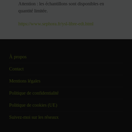
Attention : les échantillons sont disponibles en
quantité limitée.
https://www.sephora.fr/ysl-libre-edt.html
À propos
Contact
Mentions légales
Politique de confidentialité
Politique de cookies (UE)
Suivez-moi sur les réseaux