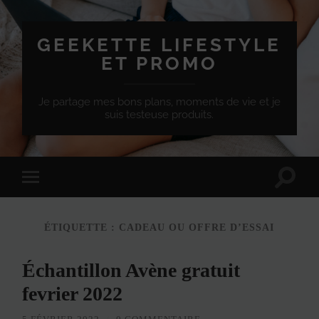
GEEKETTE LIFESTYLE
ET PROMO
Je partage mes bons plans, moments de vie et je
suis testeuse produits.
Effet
Passer
de
à
bascule
la
de
version
recherc
ÉTIQUETTE :
CADEAU OU OFFRE D’ESSAI
mobile
Échantillon Avène gratuit
fevrier 2022