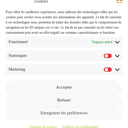
J'accepte de recevoir vos e-mails et confirme avoir pris
cookies
connaissance de votre
Politique de Confidentialité
et
Pour offrir les meilleures expériences, nous utilisons des technologies telles que les
Mentions Légales
.
cookies pour stocker et/ou accéder aux informations des appareils. Le fait de consentir
à ces technologies nous permettra de traiter des données telles que le comportement de
navigation ou les ID uniques sur ce site. Le fait de ne pas consentir ou de retirer son
consentement peut avoir un effet négatif sur certaines caractéristiques et fonctions.
Fonctionnel
Toujours activé
Statistiques
Statistiq
Marketing
Marketi
Accepter
Revenir à l'accueil
Refuser
Enregistrer les préférences
© 2026
GEEKETTE LIFESTYLE ET PROMO
—
EN HAUT ↑
Politique de cookies
Politique de confidentialité